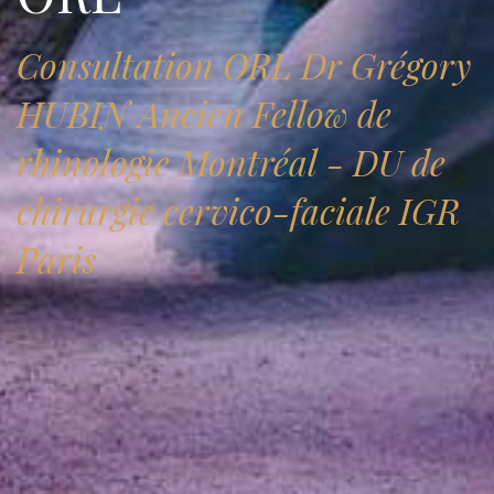
Consultation ORL Dr Grégory
HUBIN Ancien Fellow de
rhinologie Montréal - DU de
chirurgie cervico-faciale IGR
Paris